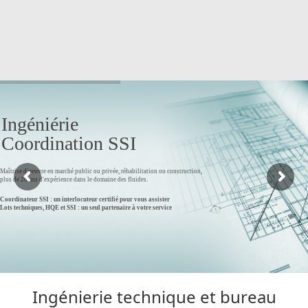
Open
Close
Skip
to
mobile
mobile
content
menu
menu
Ingéniérie
Coordination SSI
Maîtrise d'oeuvre en marché public ou privée, réhabilitation ou construction,
plus de 20 ans d'expérience dans le domaine des fluides.
Coordinateur SSI : un interlocuteur certifié pour vous assister
Lots techniques, HQE et SSI : un seul partenaire à votre service
Thermi Fluides
Ingénierie technique et bureau