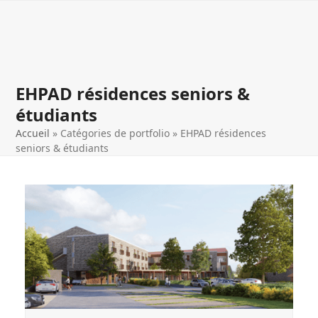
Open
Close
Skip
to
mobile
mobile
content
menu
menu
EHPAD résidences seniors &
étudiants
Accueil
»
Catégories de portfolio
»
EHPAD résidences
seniors & étudiants