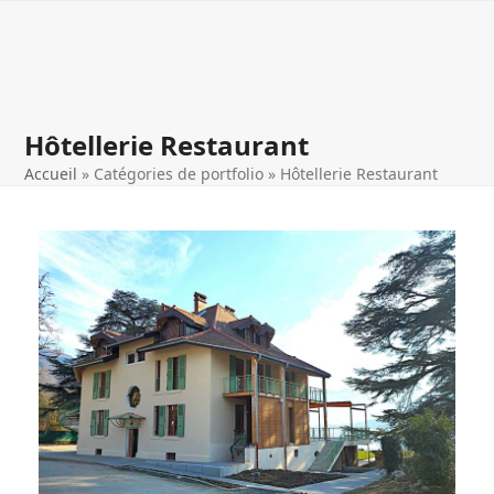
Open
Close
Skip
to
mobile
mobile
content
menu
menu
Hôtellerie Restaurant
Accueil
»
Catégories de portfolio
»
Hôtellerie Restaurant