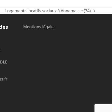
Logements locatifs sociaux à Annemasse (74)
next
post:
ides
Mentions légales
S
OBLE
es.fr