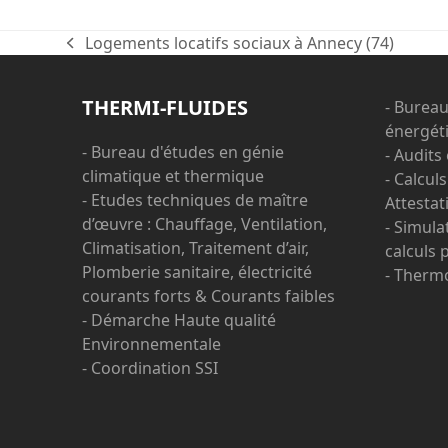
Logements locatifs sociaux à Annecy (74)
previous
post:
THERMI-FLUIDES
- Bureau
énergét
- Bureau d'études en génie
- Audits
climatique et thermique
- Calcul
- Etudes techniques de maître
Attestat
d’œuvre : Chauffage, Ventilation,
- Simul
Climatisation, Traitement d’air,
calculs 
Plomberie sanitaire, électricité
- Therm
courants forts & Courants faibles
- Démarche Haute qualité
Environnementale
- Coordination SSI