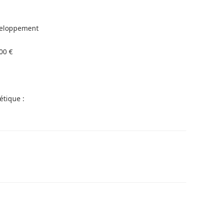
veloppement
00 €
étique :