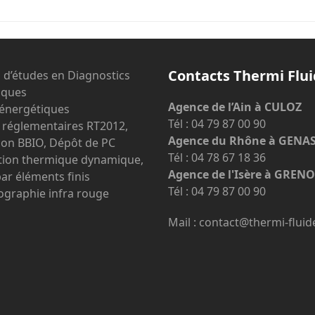
Contacts Thermi Flu
 d’études en Diagnostics
iques
Agence de l’Ain à CULOZ
 énergétiques
Tél : 04 79 87 00 90
s réglementaires RT2012,
Agence du Rhône à GENA
ion BBIO, Dépôt de PC
Tél : 04 78 67 18 36
ation thermique dynamique,
Agence de l'Isère à GREN
par éléments finis
Tél : 04 79 87 00 90
ographie infra rouge
Mail : contact@thermi-fluid