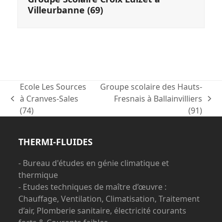
Villeurbanne (69)
Ecole Les Sources
Groupe scolaire des Hauts-
à Cranves-Sales
Fresnais à Ballainvilliers
previous
next
(74)
(91)
post:
post:
THERMI-FLUIDES
- Bureau d'études en génie climatique et
thermique
- Etudes techniques de maître d’œuvre :
Chauffage, Ventilation, Climatisation, Traitement
d’air, Plomberie sanitaire, électricité courants