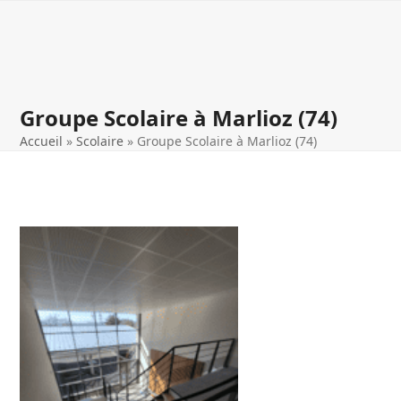
Open
Close
Skip
to
mobile
mobile
content
menu
menu
Groupe Scolaire à Marlioz (74)
Accueil
»
Scolaire
»
Groupe Scolaire à Marlioz (74)