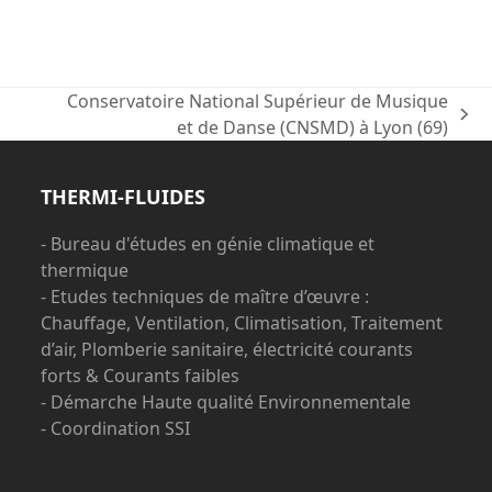
Conservatoire National Supérieur de Musique
next
et de Danse (CNSMD) à Lyon (69)
post:
THERMI-FLUIDES
- Bureau d'études en génie climatique et
thermique
- Etudes techniques de maître d’œuvre :
Chauffage, Ventilation, Climatisation, Traitement
d’air, Plomberie sanitaire, électricité courants
forts & Courants faibles
- Démarche Haute qualité Environnementale
- Coordination SSI