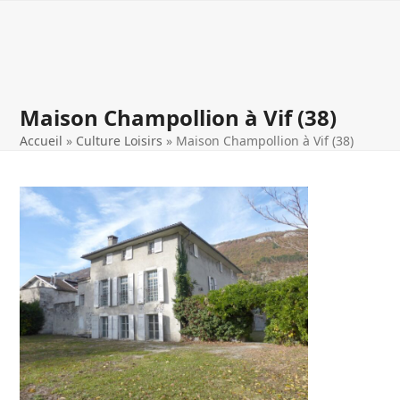
Open
Close
Skip
to
mobile
mobile
content
menu
menu
Maison Champollion à Vif (38)
Accueil
»
Culture Loisirs
»
Maison Champollion à Vif (38)