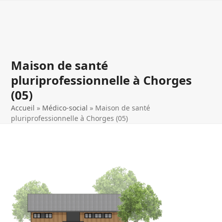
Open
Close
Skip
to
mobile
mobile
content
menu
menu
Maison de santé
pluriprofessionnelle à Chorges
(05)
Accueil
»
Médico-social
»
Maison de santé
pluriprofessionnelle à Chorges (05)