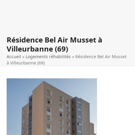
Open
Close
Skip
to
mobile
mobile
content
menu
menu
Résidence Bel Air Musset à
Villeurbanne (69)
Accueil
»
Logements réhabilités
»
Résidence Bel Air Musset
à Villeurbanne (69)