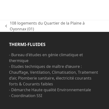
108 logements du Quartier de la Plaine à
previous
Oyonnax (01)
post:
THERMI-FLUIDES
- Bureau d'études en génie climatique et
thermique
- Etudes techniques de maître d’œuvre :
Chauffage, Ventilation, Climatisation, Traitement
d’air, Plomberie sanitaire, électricité courants
forts & Courants faibles
- Démarche Haute qualité Environnementale
- Coordination SSI