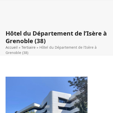
Open
Close
Skip
to
mobile
mobile
content
menu
menu
Hôtel du Département de l’Isère à
Grenoble (38)
Accueil
»
Tertiaire
»
Hôtel du Département de l’Isère à
Grenoble (38)