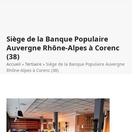
Open
Close
Skip
to
mobile
mobile
content
menu
menu
Siège de la Banque Populaire
Auvergne Rhône-Alpes à Corenc
(38)
Accueil
»
Tertiaire
»
Siège de la Banque Populaire Auvergne
Rhône-Alpes à Corenc (38)